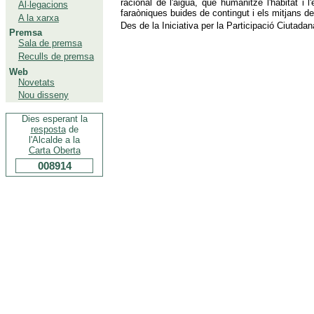
racional de l'aigua, que humanitze l'hàbitat i 
Al·legacions
faraòniques buides de contingut i els mitjans de 
A la xarxa
Des de la Iniciativa per la Participació Ciutadan
Premsa
Sala de premsa
Reculls de premsa
Web
Novetats
Nou disseny
Dies esperant la
resposta
de
l'Alcalde a la
Carta Oberta
008914