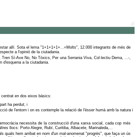
 estar allí. Sota el lema "1+1+1+1+...=Molts", 12.000 integrants de més de
especte a l'opinió de la ciutadania.
, Tren Sí-Ave No, No Tòxics, Per una Serrania Viva, Col·lectiu Dema, ...-,
n d'esquena a la ciutadania.
 centrat en dos eixos bàsics:
art ha perdut; i
ció de l'entorn i on es contemple la relació de l'ésser humà amb la natura i
 democràcia necessita de la construcció d'una xarxa social, cada cop més
res llocs: Porto Alegre, Rubí, Curitiba, Albacete, Marinaleda,...
ls quals hem arribat en nom d'un mal-anomenat "progrés", que faça un ús