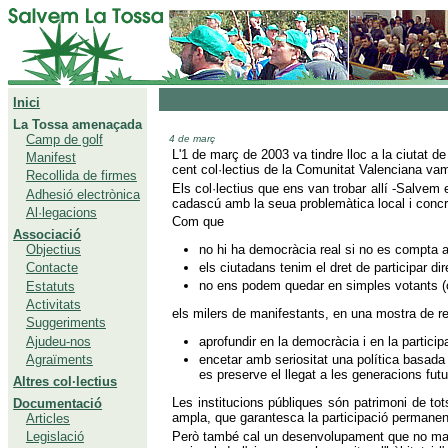
Inici
La Tossa amenaçada
Camp de golf
4 de març
L'1 de març de 2003 va tindre lloc a la ciutat 
Manifest
cent col·lectius de la Comunitat Valenciana vam r
Recollida de firmes
Els col·lectius que ens van trobar allí -Salvem
Adhesió electrònica
cadascú amb la seua problemàtica local i concr
Al·legacions
Com que
Associació
no hi ha democràcia real si no es compta a
Objectius
els ciutadans tenim el dret de participar d
Contacte
no ens podem quedar en simples votants (c
Estatuts
Activitats
els milers de manifestants, en una mostra de re
Suggeriments
Ajudeu-nos
aprofundir en la democràcia i en la partici
Agraïments
encetar amb seriositat una política basada 
es preserve el llegat a les generacions futu
Altres col·lectius
Les institucions públiques són patrimoni de to
Documentació
ampla, que garantesca la participació permanent 
Articles
Però també cal un desenvolupament que no malm
Legislació