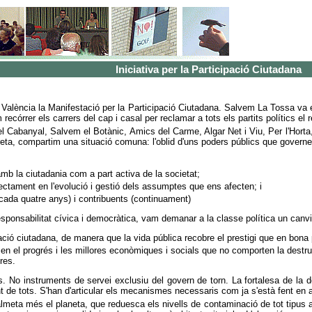
Iniciativa per la Participació Ciutadana
de València la Manifestació per la Participació Ciutadana. Salvem La Tossa va
ecórrer els carrers del cap i casal per reclamar a tots els partits polítics el r
 el Cabanyal, Salvem el Botànic, Amics del Carme, Algar Net i Viu, Per l'Horta
eta, compartim una situació comuna: l'oblid d'uns poders públics que governe
mb la ciutadania com a part activa de la societat;
irectament en l'evolució i gestió dels assumptes que ens afecten; i
ada quatre anys) i contribuents (continuament)
sponsabilitat cívica i democràtica, vam demanar a la classe política un canvi
pació ciutadana, de manera que la vida pública recobre el prestigi que en bona p
en el progrés i les millores econòmiques i socials que no comporten la destruc
res.
ts. No instruments de servei exclusiu del govern de torn. La fortalesa de la
de tots. S'han d'articular els mecanismes necessaris com ja s'està fent en alt
eta més el planeta, que reduesca els nivells de contaminació de tot tipus a