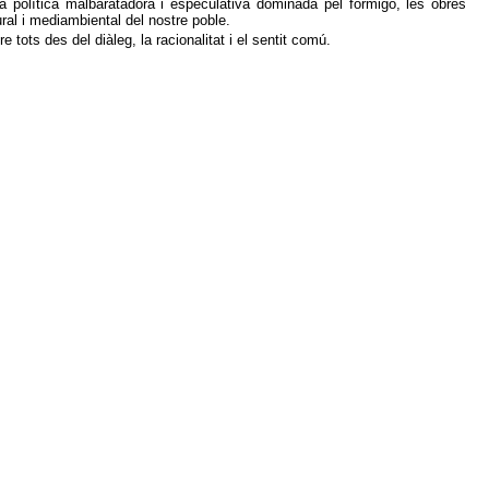
 una política malbaratadora i especulativa dominada pel formigó, les obres
ural i mediambiental del nostre poble.
 tots des del diàleg, la racionalitat i el sentit comú.