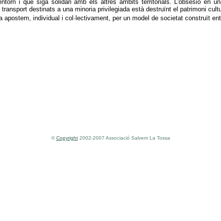
l'entorn i que siga solidari amb els altres àmbits territorials. L'obsesió en
transport destinats a una minoria privilegiada està destruïnt el patrimoni cult
a apostem, individual i col·lectivament, per un model de societat construït entre
©
Copyright
2002-2007 Associació Salvem La Tossa