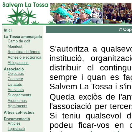
© Copy
Inici
La Tossa amenaçada
Camp de golf
S'autoritza a qualse
Manifest
Recollida de firmes
institució, organitza
Adhesió electrònica
Al·legacions
distribuir el contin
Associació
Objectius
sempre i quan es faça
Contacte
Salvem La Tossa i s'i
Estatuts
Activitats
Queda exclòs de l'ante
Suggeriments
Ajudeu-nos
l'associació per tercer
Agraïments
Altres col·lectius
Si teniu qualsevol d
Documentació
podeu ficar-vos en 
Articles
Legislació