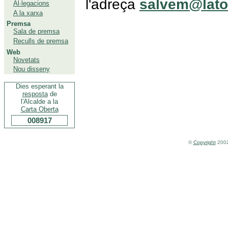
l'adreça
salvem@lato
Al·legacions
A la xarxa
Premsa
Sala de premsa
Reculls de premsa
Web
Novetats
Nou disseny
Dies esperant la
resposta
de
l'Alcalde a la
Carta Oberta
008917
©
Copyright
2002