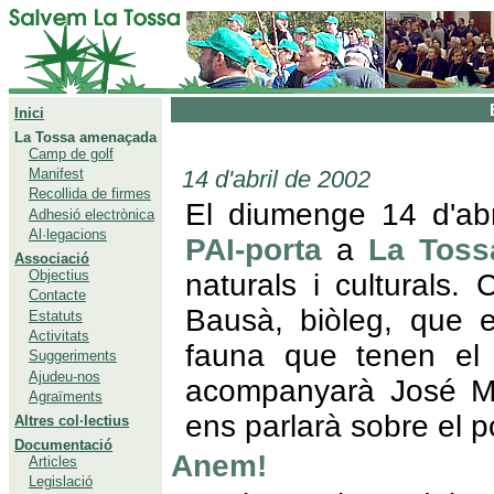
Inici
La Tossa amenaçada
Camp de golf
14 d'abril de 2002
Manifest
Recollida de firmes
El diumenge 14 d'abr
Adhesió electrònica
Al·legacions
PAI-porta
a
La Toss
Associació
Objectius
naturals i cultural
Contacte
Bausà, biòleg, que e
Estatuts
Activitats
fauna que tenen el
Suggeriments
Ajudeu-nos
acompanyarà José Ma
Agraïments
ens parlarà sobre el p
Altres col·lectius
Documentació
Anem!
Articles
Legislació