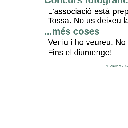
Concurs fotogràfic
L'associació està pre
Tossa. No us deixeu la
...més coses
Veniu i ho veureu. No
Fins el diumenge!
©
Copyright
2002