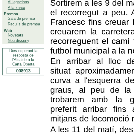
Sortirem a les 9 del m
Al·legacions
A la xarxa
el recorregut a peu. 
Premsa
Sala de premsa
Francesc fins creuar
Reculls de premsa
creuarem la carretera
Web
Novetats
recorreguent el camí
Nou disseny
futbol municipal a la n
Dies esperant la
resposta
de
En arribar al lloc d
l'Alcalde a la
Carta Oberta
situat aproximadamen
008913
curva a l'esquerra d
graus, al peu de l
trobarem amb la g
preferit arribar fins
mitjans de locomoció 
A les 11 del matí, de